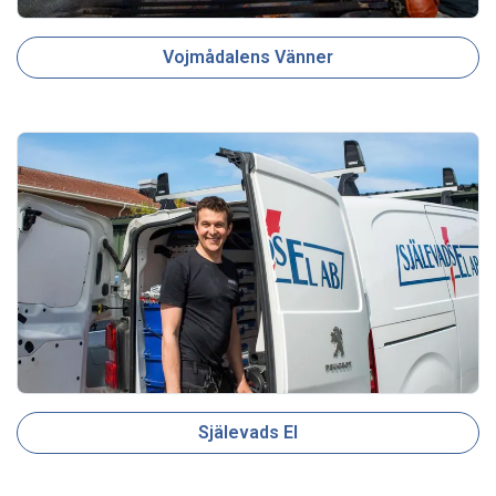
Vojmådalens Vänner
Själevads El