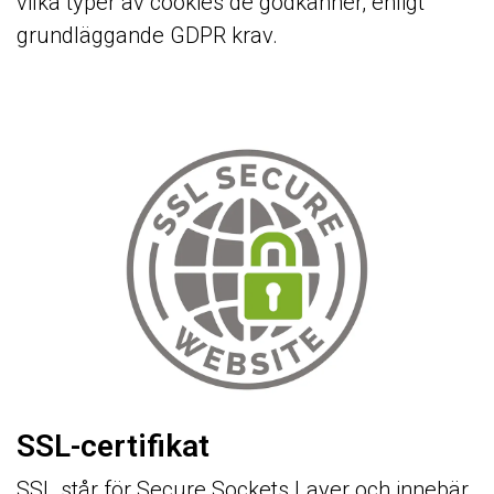
vilka typer av cookies de godkänner, enligt
grundläggande GDPR krav.
SSL-certifikat
SSL står för Secure Sockets Layer och innebär